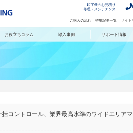
印字機のお見積り
修理・メンテナンス
ご購入の流れ
特集記事一覧
サイト
お役立ちコラム
導入事例
サポート情報
ック
金属（アルミ・ステンレス・鉄）
自動車部品分野
インクジェットプリンター用換気装置 [Digital400 / Digital800]
紙･パルプ関連分野
木材･建材分野
ドの一括コントロール、業界最高水準のワイドエリア