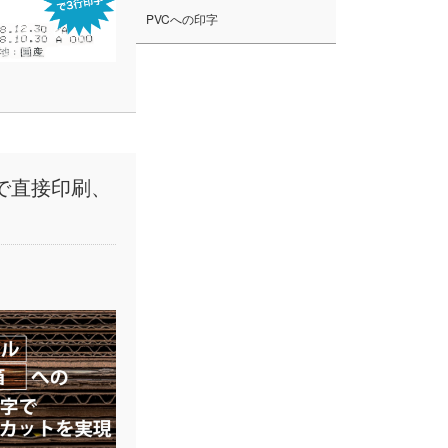
PVCへの印字
で直接印刷、