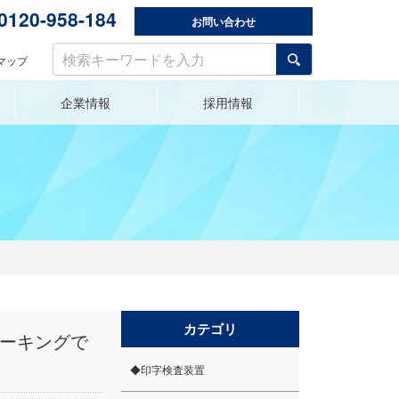
0120-958-184
お問い合わせ
サ
マップ
イ
ト
企業情報
採用情報
内
ドミノ Dxシリーズ [Dx260i / Dx360i / Dx660i / Dx1060i]
ブラザー LMシリーズ [LM-3200F / LM-3200F PC / LM-3200F PC AF]
【販売終了】YAGレーザーマーカー ブラザー LMシリーズ
検
索:
カテゴリ
マーキングで
◆印字検査装置