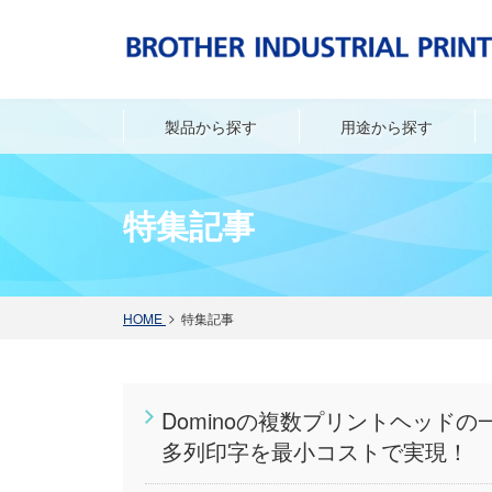
製品から探す
用途から探す
ドミノ Axシリーズ [Ax150i / Ax350i / Ax550i]
ドミノ Gxシリーズ [Gx150i / Gx350i / GxOEM]
SDS（安全データシート）
紙（箱･紙ラベル･不織布等）
段ボール・外箱
電気･電子部品
フィルム･プラスチック･樹脂･ゴム
化粧品･トイレタリー
ガラス・セラミ
特集記事
HOME
特集記事
Dominoの複数プリントヘッ
多列印字を最小コストで実現！