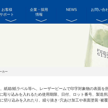
お客様
企業・採用
NEWS
お問い合
サポート
情報
ーカー
、紙箱/紙ラベル等へ、レーザービームで印字対象物の表面を
対象物に彫り込みを入れるため使用期限、日付、ロット番号、製造
に切り込みを入れたり、繰り抜き･穴あけ加工や表面塗装･被