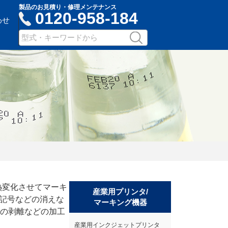
製品のお見積り・修理メンテナンス
0120-958-184
わせ
サ
検
イ
索
ト
内
検
索：
キ
ー
ワ
ー
ド
入
力
熱変化させてマーキ
産業用プリンタ/
所記号などの消えな
マーキング機器
覆の剥離などの加工
産業用インクジェットプリンタ