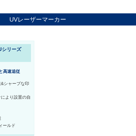
UVレーザーマーカー
Uシリーズ
字と高速追従
&シャープな印
計により設置の自
能
フィールド