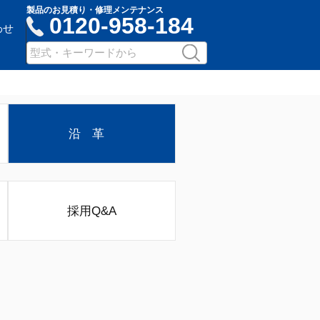
製品のお見積り・修理メンテナンス
0120-958-184
わせ
サ
検
イ
索
ト
内
検
沿革
索：
キ
ー
ワ
ー
採用Q&A
ド
入
力