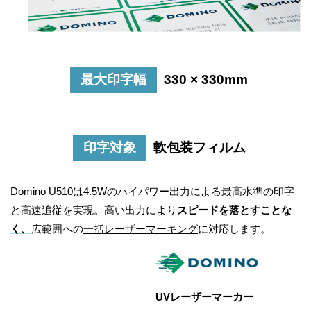
最大印字幅
330 × 330mm
印字対象
軟包装フィルム
Domino U510は4.5Wのハイパワー出力による最高水準の印字
と高速追従を実現。高い出力により
スピードを落とすことな
く、
広範囲への
一括レーザーマーキング
に対応します。
UVレーザーマーカー