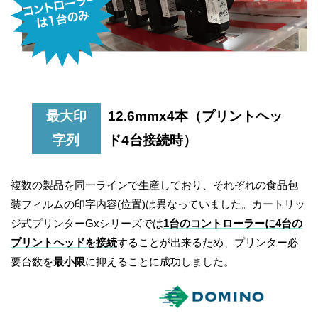
最大印
12.6mmx4本（プリントヘッ
字列
ド4台接続時）
複数の製品を同一ラインで生産しており、それぞれの食品包
装フィルムの印字内容(位置)は異なっていました。カートリッ
ジ式プリンターGxシリーズでは
1台のコントローラーに4台の
プリントヘッドを接続
することが出来るため、プリンター必
要台数を
最小限
に抑えることに成功しました。