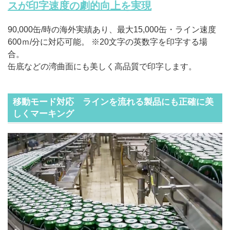
スが印字速度の劇的向上を実現
90,000缶/時の海外実績あり、最大15,000缶・ライン速度
600ｍ/分に対応可能。 ※20文字の英数字を印字する場
合。
缶底などの湾曲面にも美しく高品質で印字します。
移動モード対応 ラインを流れる製品にも正確に美
しくマーキング