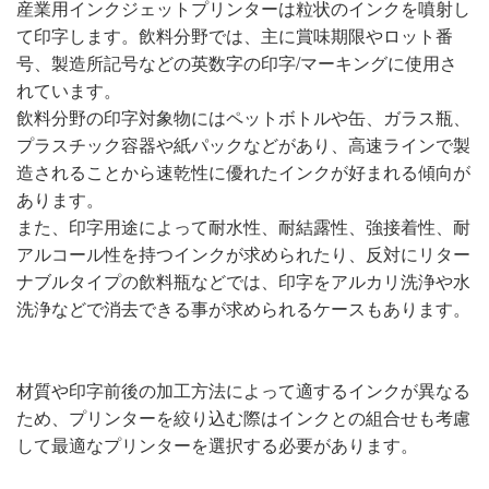
産業用インクジェットプリンターは粒状のインクを噴射し
て印字します。飲料分野では、主に賞味期限やロット番
号、製造所記号などの英数字の印字/マーキングに使用さ
れています。
飲料分野の印字対象物にはペットボトルや缶、ガラス瓶、
プラスチック容器や紙パックなどがあり、高速ラインで製
造されることから速乾性に優れたインクが好まれる傾向が
あります。
また、印字用途によって耐水性、耐結露性、強接着性、耐
アルコール性を持つインクが求められたり、反対にリター
ナブルタイプの飲料瓶などでは、印字をアルカリ洗浄や水
洗浄などで消去できる事が求められるケースもあります。
材質や印字前後の加工方法によって適するインクが異なる
ため、プリンターを絞り込む際はインクとの組合せも考慮
して最適なプリンターを選択する必要があります。