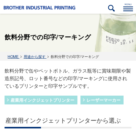
飲料分野での印字/マーキング
ック
金属（アルミ・ステンレス・鉄）
自動車部品分野
紙･パルプ関連分野
木材･建材分野
HOME
用途から探す
飲料分野での印字/マーキング
飲料分野で缶やペットボトル、ガラス瓶等に賞味期限や製
造所記号、ロット番号などの印字/マーキングに使用され
ているプリンターと印字サンプルです。
産業用インクジェットプリンター
レーザーマーカー
産業用インクジェットプリンターから選ぶ