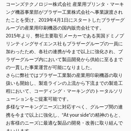
コーンズテクノロジー株式会社 産業用プリンタ・マーキ
ング機器事業部がブラザー工業株式会社へ事業譲渡され
たことを受け、2019年4月1日にスタートしたブラザーグ
ループの産業用印刷機器の国内販売会社です。
2015年より、弊社主要取引メーカーである英国ドミノプ
リンティングサイエンス社もブラザーグループの一員に
加わったため、各社の連携が今まで以上に強化され、ブ
ラザーグループ内において製品開発から供給に至るまで
の一貫した事業運営が可能になりました。
さらに弊社ではブラザー工業製の産業用印刷機器の取り
扱いも開始し、製造ラインの上流から下流までの製造工
程において、コーディング・マーキングのトータルソリ
ューションをご提案可能です。
多様なマーキングニーズに対応すべく、グループ間の連
At your side
携を今まで以上に強化し、“
”の精神のもと、
お客様のニーズに最適な製品の開発・改善に取り組んで
まいります。