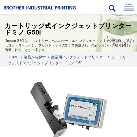
カートリッジ式インクジェットプリンター
ドミノ G50i
Domino G50i は、エントリーレベルのサーマルインクジェットプリンターです。製品
はコントローラーと、プリントヘッドの2 つで構成され、既存ラインへの取り付けも
ック
金属（アルミ・ステンレス・鉄）
自動車部品分野
紙･パルプ関連分野
木材･建材分野
簡単に行うことが出来ます。
HOME
製品から探す
産業用インクジェットプリンター
カートリ
ッジ式インクジェットプリンター ドミノ G50i