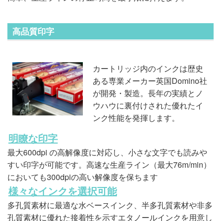
高品質印字
カートリッジ内のインクは歴史
ある専業メーカー英国Domino社
が開発・製造。長年の実績とノ
ウハウに裏付けされた優れたイ
ンク性能を発揮します。
明瞭な印字
最大600dpi の高解像度に対応し、小さな文字でも読みや
すい印字が可能です。高速な生産ライン（最大76m/min）
においても300dpiの高い解像度を保ちます
様々なインクを選択可能
多孔質素材に最適な水ベースインク、半多孔質素材や非多
孔質素材に優れた接着性を示すエタノールインクを用意し