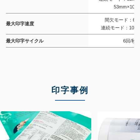
ペ
53mm×100
ッ
ク
間欠モード：600
最大印字速度
連続モード：10~7
最大印字サイクル
6回/秒
印字事例