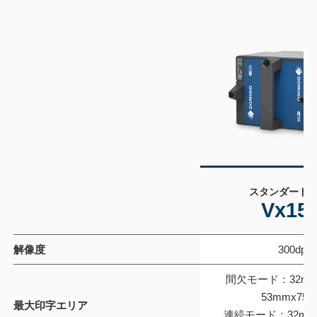
スタンダード
Vx150
製
解像度
300dpi
品
間欠モード：32mm×
の
53mmx75
ス
最大印字エリア
連続モード：32mmx1