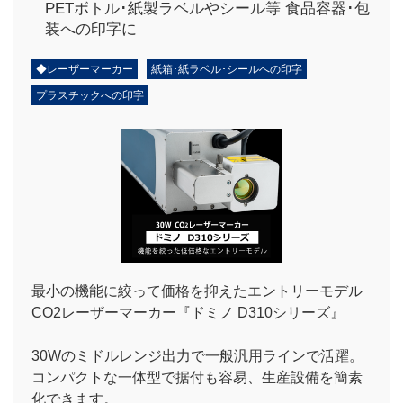
PETボトル･紙製ラベルやシール等 食品容器･包
装への印字に
◆レーザーマーカー
紙箱･紙ラベル･シールへの印字
プラスチックへの印字
最小の機能に絞って価格を抑えたエントリーモデル
CO2レーザーマーカー『ドミノ D310シリーズ』
30Wのミドルレンジ出力で一般汎用ラインで活躍。
コンパクトな一体型で据付も容易、生産設備を簡素
化できます。