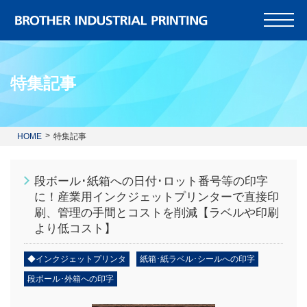
特集記事
HOME
特集記事
段ボール･紙箱への日付･ロット番号等の印字
に！産業用インクジェットプリンターで直接印
刷、管理の手間とコストを削減【ラベルや印刷
より低コスト】
◆インクジェットプリンタ
紙箱･紙ラベル･シールへの印字
段ボール･外箱への印字