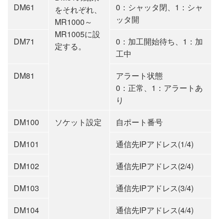
DM61
0：シャッタ閉、1：シャ
をそれぞれ、
ッタ開
MR1000～
MR1005に設
DM71
0：加工開始待ち、1：加
定する。
工中
DM81
アラート状態
0：正常、1：アラートあ
り
DM100
ソケット設定
自ポート番号
DM101
通信先IPアドレス(1/4)
DM102
通信先IPアドレス(2/4)
DM103
通信先IPアドレス(3/4)
DM104
通信先IPアドレス(4/4)