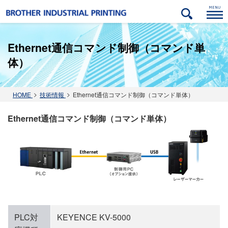
Ethernet通信コマンド制御（コマンド単
体）
ック
金属（アルミ・ステンレス・鉄）
自動車部品分野
紙･パルプ関連分野
木材･建材分野
HOME
技術情報
Ethernet通信コマンド制御（コマンド単体）
Ethernet通信コマンド制御（コマンド単体）
PLC対
KEYENCE KV-5000