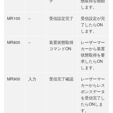
チ
態取得を開始
します。
MR100
–
受信設定完了
受信設定が完
了したらON
します。
MR800
–
装置状態取得
レーザーマー
コマンドON
カーから装置
状態取得を要
求したらON
します。
MR900
入力
受信完了確認
レーザーマー
カーからレス
ポンスデータ
を受信完了し
たらONしま
す。