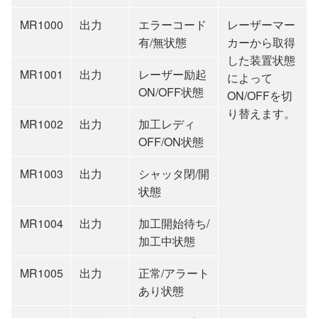
MR1000
出力
エラーコード
レーザーマー
有/無状態
カーから取得
した装置状態
MR1001
出力
レーザー励起
によって
ON/OFF状態
ON/OFFを切
り替えます。
MR1002
出力
加工レディ
OFF/ON状態
MR1003
出力
シャッタ閉/開
状態
MR1004
出力
加工開始待ち/
加工中状態
MR1005
出力
正常/アラート
あり状態