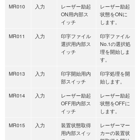
MR010
入力
レーザー励起
レーザー励起
ON用内部ス
状態をONに
イッチ
します。
MR011
入力
印字ファイル
印字ファイル
選択用内部ス
No.1の選択処
イッチ
理を開始しま
す。
MR013
入力
印字開始用内
印字処理を開
部スイッチ
始します。
MR014
入力
レーザー励起
レーザー励起
OFF用内部ス
状態をOFFに
イッチ
します。
MR015
入力
装置状態取得
レーザーマー
用内部スイッ
カーの装置状