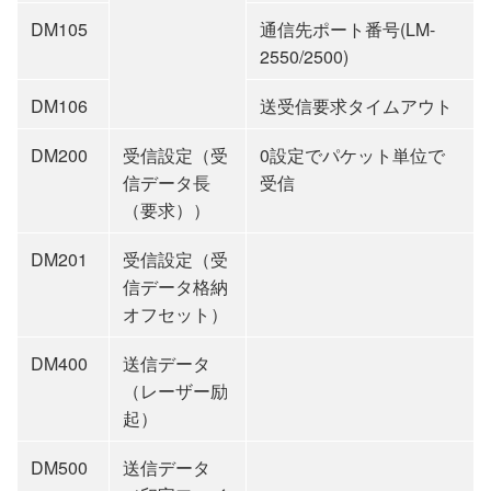
DM105
通信先ポート番号(LM-
2550/2500)
DM106
送受信要求タイムアウト
DM200
受信設定（受
0設定でパケット単位で
信データ長
受信
（要求））
DM201
受信設定（受
信データ格納
オフセット）
DM400
送信データ
（レーザー励
起）
DM500
送信データ