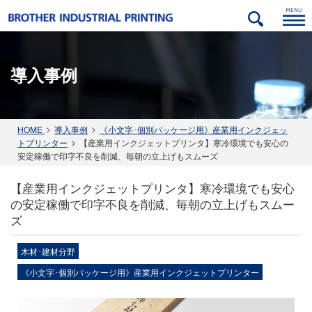
導入事例
ック
金属（アルミ・ステンレス・鉄）
自動車部品分野
紙･パルプ関連分野
木材･建材分野
HOME
導入事例
《小文字･個別パッケージ用》産業用インクジェッ
トプリンター
【産業用インクジェットプリンタ】寒冷環境でも安心の
安定稼働で印字不良を削減、毎朝の立上げもスムーズ
【産業用インクジェットプリンタ】寒冷環境でも安心
の安定稼働で印字不良を削減、毎朝の立上げもスムー
ズ
木材･建材分野
《小文字･個別パッケージ用》産業用インクジェットプリンター