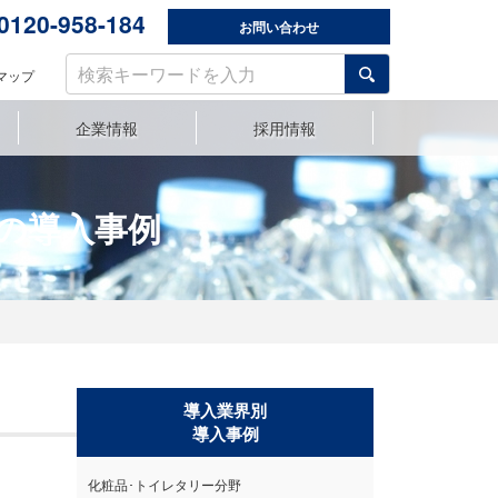
0120-958-184
お問い合わせ
サ
マップ
イ
ト
企業情報
採用情報
内
ドミノ Dxシリーズ [Dx260i / Dx360i / Dx660i / Dx1060i]
ブラザー LMシリーズ [LM-3200F / LM-3200F PC / LM-3200F PC AF]
【販売終了】YAGレーザーマーカー ブラザー LMシリーズ
検
索:
の導入事例
導入業界別
導入事例
化粧品･トイレタリー分野