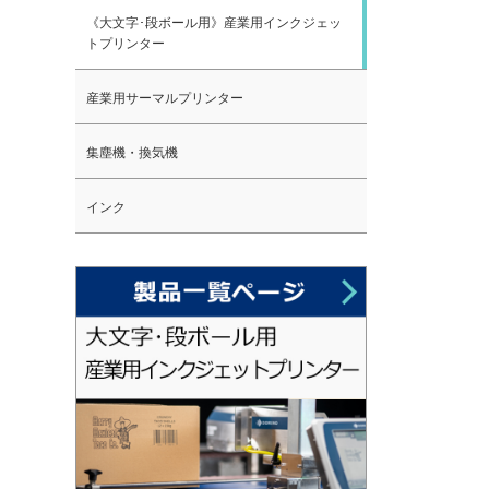
《大文字･段ボール用》産業用インクジェッ
トプリンター
産業用サーマルプリンター
集塵機・換気機
インク