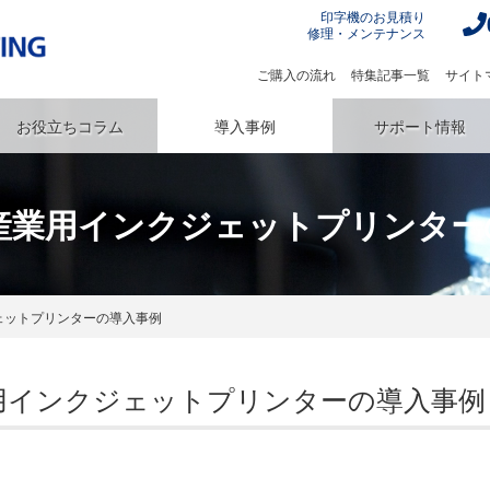
印字機のお見積り
修理・メンテナンス
ご購入の流れ
特集記事一覧
サイト
お役立ちコラム
導入事例
サポート情報
ック
金属（アルミ・ステンレス・鉄）
自動車部品分野
インクジェットプリンター用換気装置 [Digital400 / Digital800]
紙･パルプ関連分野
木材･建材分野
産業用インクジェットプリンター
ェットプリンターの導入事例
用インクジェットプリンターの導入事例