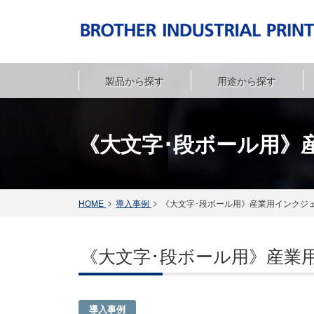
製品から探す
用途から探す
ドミノ Axシリーズ [Ax150i / Ax350i / Ax550i]
ドミノ Gxシリーズ [Gx150i / Gx350i / GxOEM]
SDS（安全データシート）
紙（箱･紙ラベル･不織布等）
段ボール・外箱
電気･電子部品
フィルム･プラスチック･樹脂･ゴム
化粧品･トイレタリー
ガラス・セラミ
《大文字･段ボール用》
HOME
導入事例
《大文字･段ボール用》産業用インクジ
《大文字･段ボール用》産業
導入事例