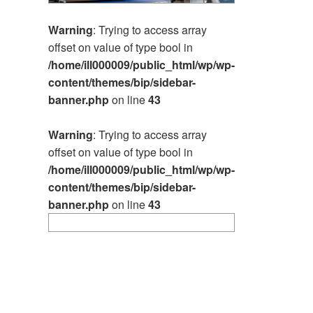
Warning
: Trying to access array
offset on value of type bool in
/home/ill000009/public_html/wp/wp-
content/themes/bip/sidebar-
banner.php
on line
43
Warning
: Trying to access array
offset on value of type bool in
/home/ill000009/public_html/wp/wp-
content/themes/bip/sidebar-
banner.php
on line
43