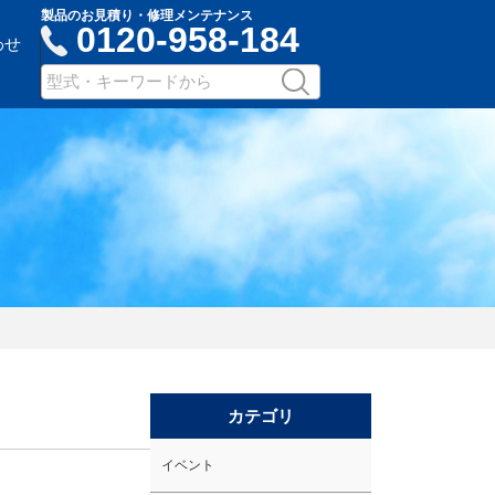
製品のお見積り・修理メンテナンス
0120-958-184
わせ
サ
検
イ
索
ト
内
検
索：
キ
ー
ワ
ー
ド
入
力
カテゴリ
イベント