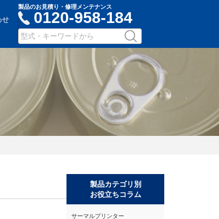
製品のお見積り・修理メンテナンス
0120-958-184
わせ
サ
検
イ
索
ト
内
検
索：
キ
ー
ワ
ー
ド
入
力
製品カテゴリ別
お役立ちコラム
サーマルプリンター