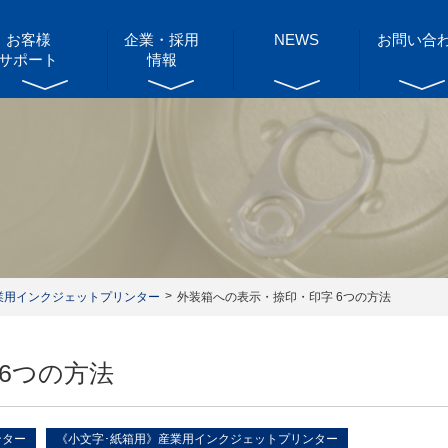
お客様
企業・採用
NEWS
お問い合
サポート
情報
業用インクジェットプリンター
外装箱への表示・捺印・印字 6つの方法
6つの方法
ンター
《小文字･紙箱用》産業用インクジェットプリンター