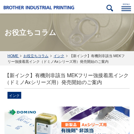
お役立ちコラム
ック
金属（アルミ・ステンレス・鉄）
自動車部品分野
紙･パルプ関連分野
木材･建材分野
HOME
お役立ちコラム
インク
【新インク】有機則非該当 MEKフ
リー強接着黒インク（ドミノAxシリーズ用）発売開始のご案内
【新インク】有機則非該当 MEKフリー強接着黒インク
（ドミノAxシリーズ用）発売開始のご案内
インク