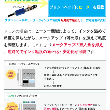
ドミノの場合は、
ヒーター機能​によって、インクを温めて
粘度を保ちながら、メークアップ（薄め液）​を加えて粘度
を調整します。
これにより
​メークアップの投入量を抑え​
、短時間でインク粘度の適正化​・安定化​が可能
です。