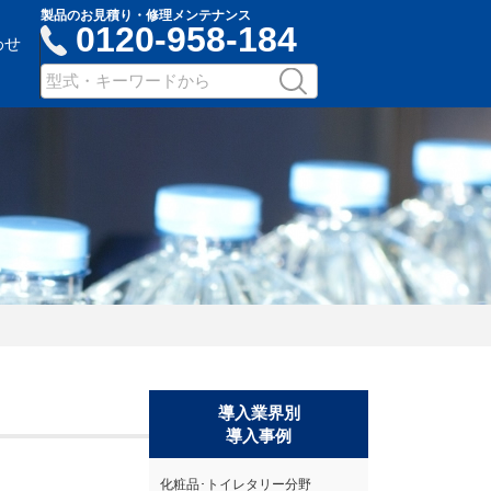
製品のお見積り・修理メンテナンス
0120-958-184
わせ
サ
検
イ
索
ト
内
検
索：
キ
ー
ワ
ー
ド
入
力
導入業界別
導入事例
化粧品･トイレタリー分野