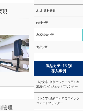
実現
木材･建材分野
飲料分野
容器製造分野
食品分野
製品カテゴリ別
導入事例
《小文字･個別パッケージ用》産
業用インクジェットプリンター
《小文字･紙箱用》産業用インク
ジェットプリンター
別管理