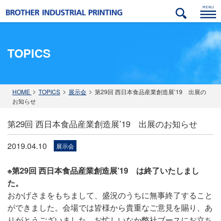
TOPICS
ック
金属（アルミ・ステンレス・鉄）
自動車部品分野
紙･パルプ関連分野
木材･建材分野
HOME
TOPICS
展示会
第29回 西日本食品産業創造展’19 出展の
お知らせ
第29回 西日本食品産業創造展’19 出展のお知らせ
2019.04.10
展示会
※第29回 西日本食品産業創造展’19 は終了いたしまし
た。
おかげさまをもちまして、盛況のうちに無事終了すること
ができました。会場では皆様から貴重なご意見を賜り、あ
りがとうございました。お忙しいなか弊社ブースにお立ち