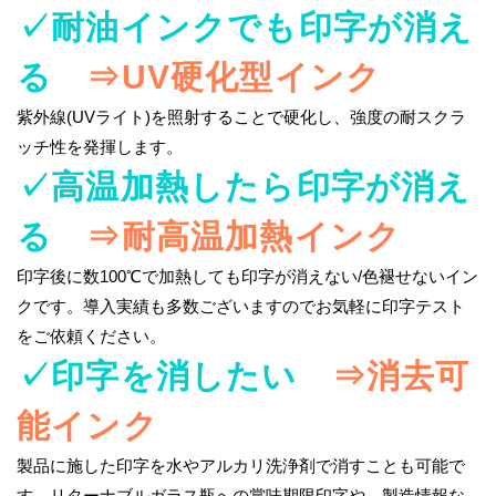
✓耐油インクでも印字が消え
る
⇒UV硬化型インク
紫外線(UVライト)を照射することで硬化し、強度の耐スクラ
ッチ性を発揮します。
✓高温加熱したら印字が消え
る
⇒耐高温加熱インク
印字後に数100℃で加熱しても印字が消えない/色褪せないイン
クです。導入実績も多数ございますのでお気軽に印字テスト
をご依頼ください。
✓印字を消したい
⇒消去可
能インク
製品に施した印字を水やアルカリ洗浄剤で消すことも可能で
す。リターナブルガラス瓶への賞味期限印字や、製造情報な